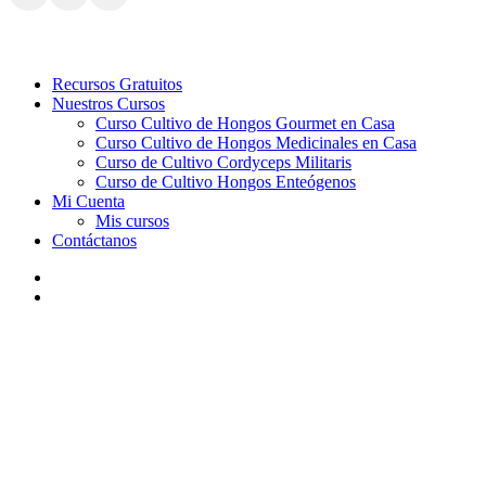
Close
Recursos Gratuitos
Menu
Nuestros Cursos
Curso Cultivo de Hongos Gourmet en Casa
Curso Cultivo de Hongos Medicinales en Casa
Curso de Cultivo Cordyceps Militaris
Curso de Cultivo Hongos Enteógenos
Mi Cuenta
Mis cursos
Contáctanos
youtube
instagram
Curso con Materiales
Incluye todo lo necesario para tu primer cultivo, enviado a tu
domicilio, recomendado para principiantes.
Incluye: