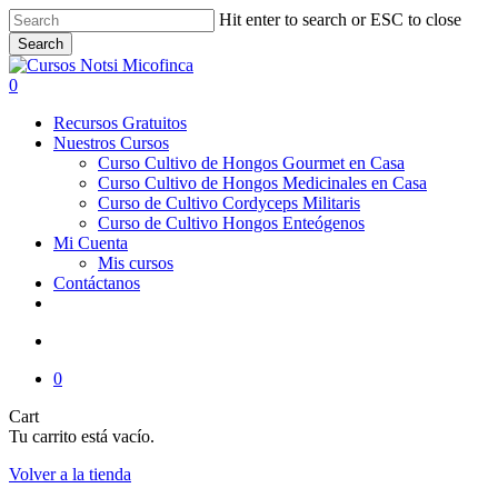
Skip
Hit enter to search or ESC to close
to
Search
main
Close
content
Search
account
0
Menu
Recursos Gratuitos
Nuestros Cursos
Curso Cultivo de Hongos Gourmet en Casa
Curso Cultivo de Hongos Medicinales en Casa
Curso de Cultivo Cordyceps Militaris
Curso de Cultivo Hongos Enteógenos
Mi Cuenta
Mis cursos
Contáctanos
youtube
instagram
account
0
Close
Cart
Cart
Tu carrito está vacío.
Volver a la tienda