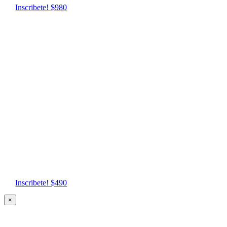
Inscribete! $980
Curso Sin Materiales
Los mismos contenidos pero sin materiales, toma en cuenta que la
mayoría de los materiales son fáciles de conseguir.
Incluye
Acceso al curso 24/7
Soporte vía WhatsApp o Email
Inscribete! $490
×
Curso con Materiales