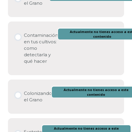
el Grano
Preparacion del Grano – Maíz Palomero
Actualmente no tienes acceso a es
Contaminación
contenido
en tus cultivos:
como
detectarla y
qué hacer
Actualmente no tienes acceso a este
Colonizando
contenido
el Grano
Actualmente no tienes acceso a este
Sustrato