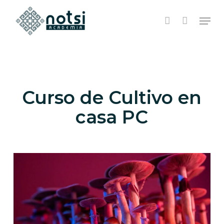
Skip
Men
to
account
Close
Cart
main
Cart
content
Curso de Cultivo en
casa PC